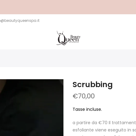
o@beautyqueenspa.it
Scrubbing
€70,00
Tasse incluse.
a partire da €70 Il trattame
esfoliante viene eseguito in sa