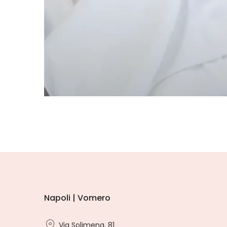
Napoli | Vomero
Via Solimena, 81