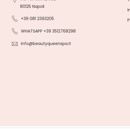
80125 Napoli
I
+39 081 2393205
P
WHATSAPP +39 3512768298
info@beautyqueenspa.it