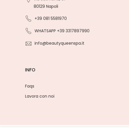
80129 Napoli
+39 081 5581970
WHATSAPP +39 3317897990
info@beautyqueenspa.it
INFO
Faqs
Lavora con noi