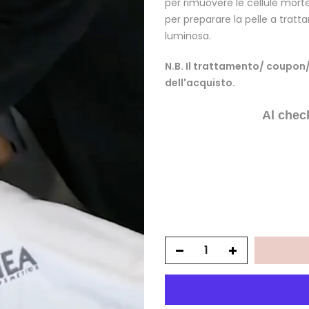
per rimuovere le cellule morte 
per preparare la pelle a tratt
luminosa.
N.B. Il trattamento/ coupon
dell'acquisto.
Al chec