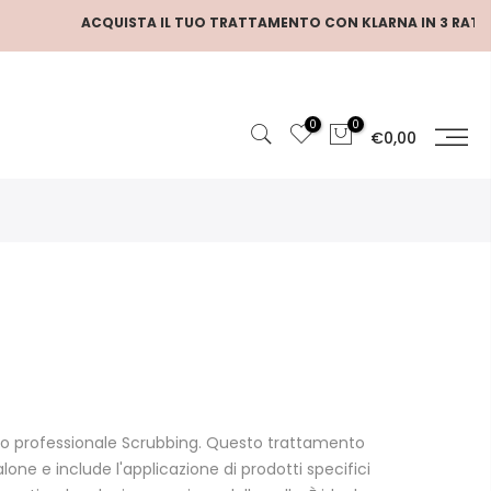
ACQUISTA IL TUO TRATTAMENTO CON KLARNA IN 3 RATE
0
0
€0,00
nto professionale Scrubbing. Questo trattamento
lone e include l'applicazione di prodotti specifici