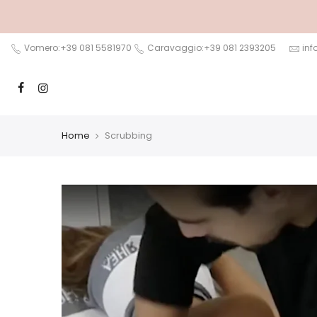
Salta
al
contenuto
Vomero:+39 081 5581970
Caravaggio:+39 081 2393205
inf
Home
Scrubbing