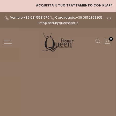
Salta
QUISTA IL TUO TRATTAMENTO CON KLARNA IN 3 RATE
al
contenuto
Vomero:+39 081 5581970
Caravaggio:+39 081 2393205
info@beautyqueenspa.it
0