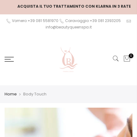
Salta
ACQUISTA IL TUO TRATTAMENTO CON KLARNA IN 3 RATE
al
contenuto
Vomero:+39 081 5581970
Caravaggio:+39 081 2393205
info@beautyqueenspa.it
0
Home
Body Touch