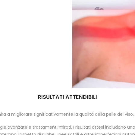
RISULTATI ATTENDIBILI
ra a migliorare significativamente la qualità della pelle del viso
gie avanzate e trattamenti mirati. I risultati attesi includono una
tempo l'aspetto di rughe, linee sottili e altre imperfezioni cuta