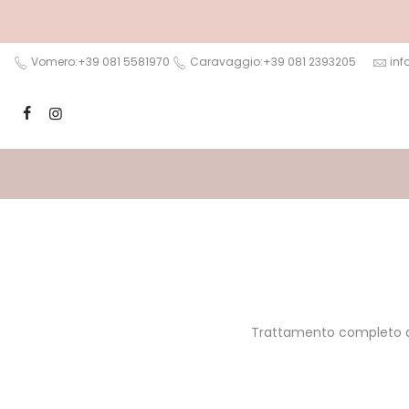
Salta
al
contenuto
Vomero:+39 081 5581970
Caravaggio:+39 081 2393205
inf
Trattamento completo de