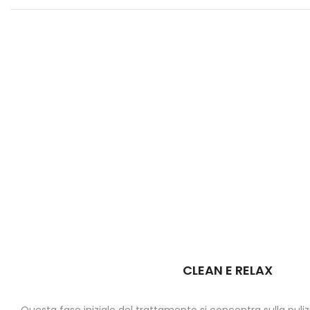
CLEAN E RELAX
Questa fase iniziale del trattamento si concentra sulla puliz