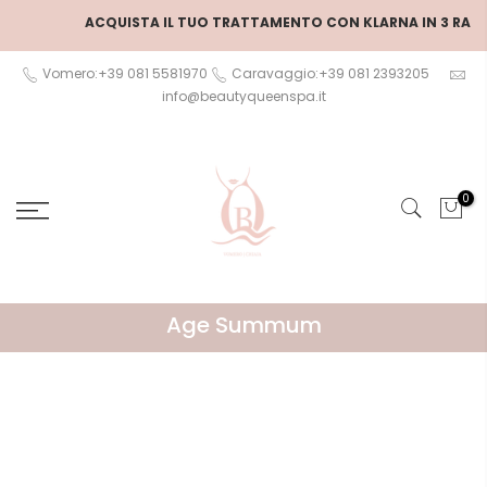
Salta
ACQUISTA IL TUO TRATTAMENTO CON KLARNA IN 3 RATE
al
contenuto
Vomero:+39 081 5581970
Caravaggio:+39 081 2393205
info@beautyqueenspa.it
0
Age Summum